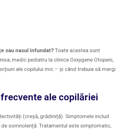
țe sau nasul înfundat?
Toate acestea sunt
nisa, medic pediatru la clinica Oxxygene Otopeni,
ecțiuni ale copilului mic – și când trebuie să mergi
 frecvente ale copilăriei
lectivități (creșă, grădiniță). Simptomele includ
are de somnolență. Tratamentul este simptomatic,