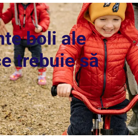
te boli ale
ce trebuie să