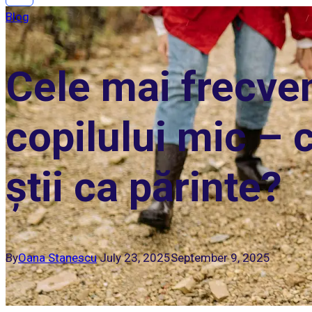
Blog
Cele mai frecven
copilului mic – 
știi ca părinte?
By
Oana Stanescu
July 23, 2025
September 9, 2025