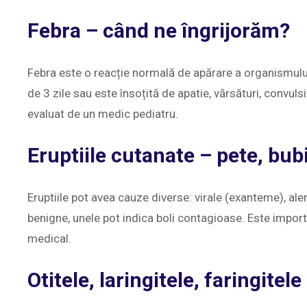
Febra – când ne îngrijorăm?
Febra este o reacție normală de apărare a organismulu
de 3 zile sau este însoțită de apatie, vărsături, convulsii
evaluat de un medic pediatru.
Eruptiile cutanate – pete, bubițe
Eruptiile pot avea cauze diverse: virale (exanteme), ale
benigne, unele pot indica boli contagioase. Este import
medical.
Otitele, laringitele, faringitele