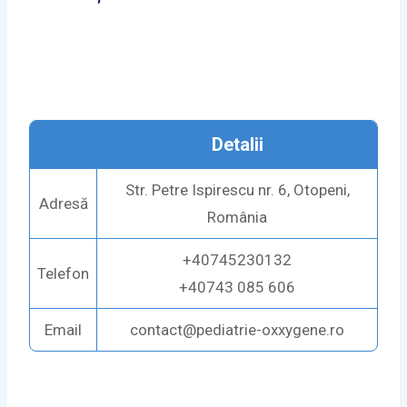
Detalii
Str. Petre Ispirescu nr. 6, Otopeni,
Adresă
România
+40745230132
Telefon
+40743 085 606
Email
contact@pediatrie-oxxygene.ro